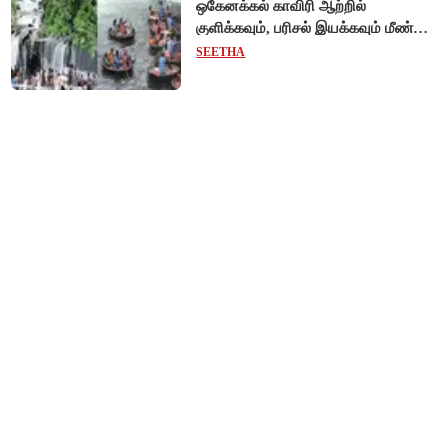
ஒகேனக்கல் காவிரி ஆற்றில்
குளிக்கவும், பரிசல் இயக்கவும் மீண்டும்
அனுமதி - சுற்றுலாப் பயணிகள்
SEETHA
மகிழ்ச்சி!