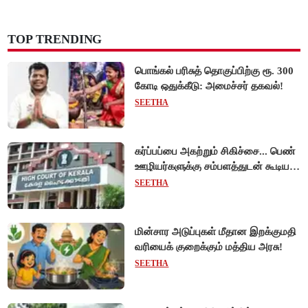
TOP TRENDING
பொங்கல் பரிசுத் தொகுப்பிற்கு ரூ. 300
கோடி ஒதுக்கீடு: அமைச்சர் தகவல்!
SEETHA
கர்ப்பப்பை அகற்றும் சிகிச்சை... பெண்
ஊழியர்களுக்கு சம்பளத்துடன் கூடிய
விடுப்பு - உயர்நீதிமன்றம் அதிரடி
SEETHA
உத்தரவு!
மின்சார அடுப்புகள் மீதான இறக்குமதி
வரியைக் குறைக்கும் மத்திய அரசு!
SEETHA