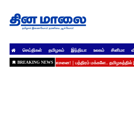
செய்திகள்
தமிழகம்
இந்தியா
உலகம்
சினிமா
வ