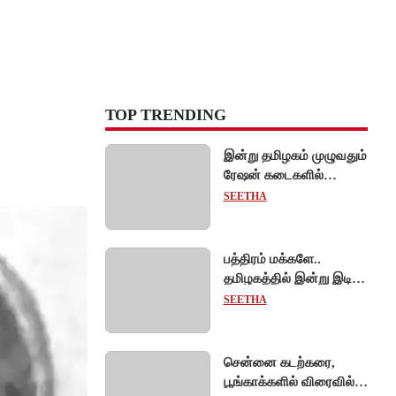
TOP TRENDING
இன்று தமிழகம் முழுவதும்
ரேஷன் கடைகளில்
கைவிரல் ரேகை பதிவு
SEETHA
சிறப்பு முகாம்!
பத்திரம் மக்களே..
தமிழகத்தில் இன்று இடி,
மின்னலுடன் மழைக்கு
SEETHA
வாய்ப்பு!
சென்னை கடற்கரை,
பூங்காக்களில் விரைவில்