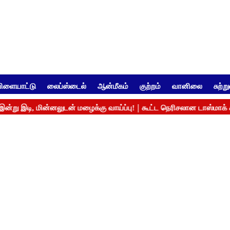
ிளையாட்டு
லைப்ஸ்டைல்
ஆன்மீகம்
குற்றம்
வானிலை
சுற்ற