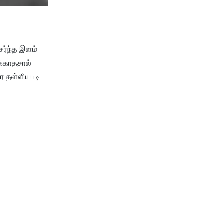
ேர்ந்த இளம்
க்காததால்
ை தள்ளியபடி