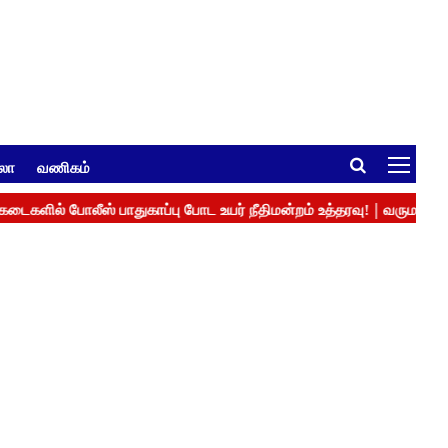
ுலா
வணிகம்