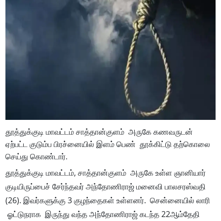
தூத்துக்குடி மாவட்டம் சாத்தான்குளம் அருகே கணவருடன்
ஏற்பட்ட குடும்ப பிரச்னையில் இளம் பெண் தூக்கிட்டு தற்கொலை
செய்து கொண்டார்.
தூத்துக்குடி மாவட்டம், சாத்தான்குளம் அருகே உள்ள ஞானியார்
குடியிருப்பைச் சேர்ந்தவர் அந்தோணிராஜ் மனைவி பாலசரஸ்வதி
(26). இவர்களுக்கு 3 குழந்தைகள் உள்ளனர். சென்னையில் லாரி
ஓட்டுநராக இருந்து வந்த அந்தோணிராஜ் கடந்த 22ஆம்தேதி