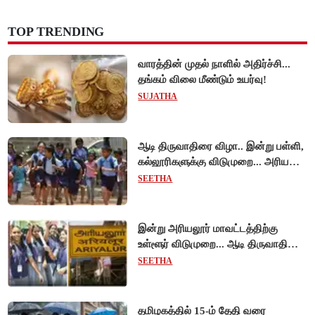
TOP TRENDING
வாரத்தின் முதல் நாளில் அதிர்ச்சி...
தங்கம் விலை மீண்டும் உயர்வு!
SUJATHA
ஆடி திருவாதிரை விழா.. இன்று பள்ளி,
கல்லூரிகளுக்கு விடுமுறை... அரியலூர்
மாவட்ட ஆட்சியர் உத்தரவு!
SEETHA
இன்று அரியலூர் மாவட்டத்திற்கு
உள்ளூர் விடுமுறை... ஆடி திருவாதிரை
கொண்டாட்டம்!
SEETHA
தமிழகத்தில் 15-ம் தேதி வரை