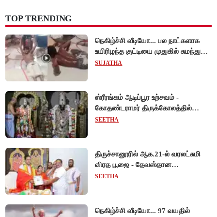
TOP TRENDING
நெகிழ்ச்சி வீடியோ... பல நாட்களாக
உயிரிழந்த குட்டியை முதுகில் சுமந்து
நீந்திய டால்பின்... உலகை உலுக்கிய
SUJATHA
தாய்ப்பாசம் !
ஸ்ரீரங்கம் ஆடிப்பூர உற்சவம் -
கோதண்டராமர் திருக்கோலத்தில்
ஆண்டாள் நாச்சியார்!
SEETHA
திருச்சானூரில் ஆக.21-ல் வரலட்சுமி
விரத பூஜை - தேவஸ்தான
அறங்காவலர் குழு தலைவருக்கு
SEETHA
முறைப்படி அழைப்பு!
நெகிழ்ச்சி வீடியோ... 97 வயதில்